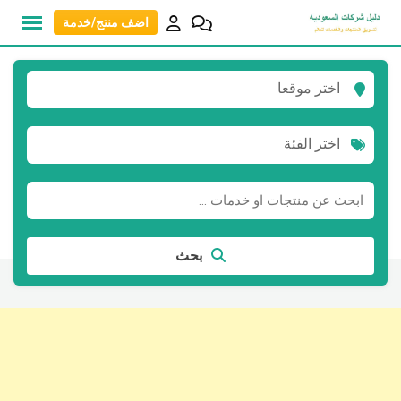
نتقل
اضف منتج/خدمة
لى
لمحتوى
اختر موقعا
اختر الفئة
بحث