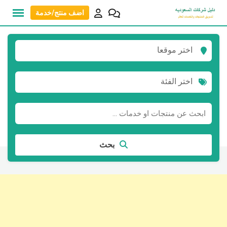
نتقل
اضف منتج/خدمة
لى
لمحتوى
اختر موقعا
اختر الفئة
بحث