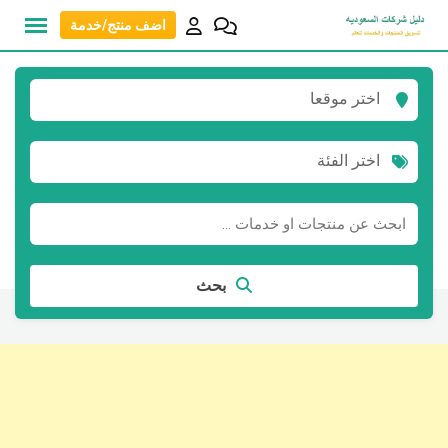
نتقل
اضف منتج/خدمة
لى
لمحتوى
اختر موقعا
اختر الفئة
بحث