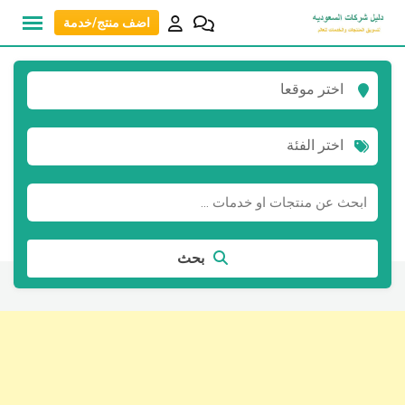
نتقل
اضف منتج/خدمة
لى
لمحتوى
اختر موقعا
اختر الفئة
بحث