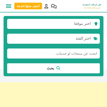
نتقل
اضف منتج/خدمة
لى
لمحتوى
اختر موقعا
اختر الفئة
بحث