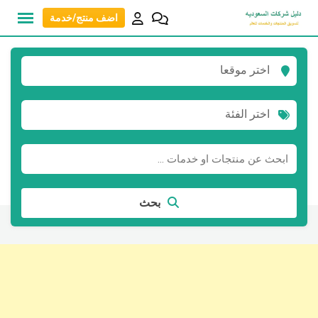
نتقل
اضف منتج/خدمة
لى
لمحتوى
اختر موقعا
اختر الفئة
بحث