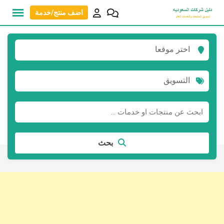
نتقل
اضف منتج/خدمة
لى
لمحتوى
اختر موقعا
التسويق
بحث