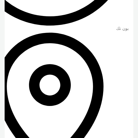
بون تك