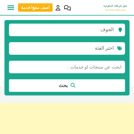
نتقل
اضف منتج/خدمة
لى
لمحتوى
الجوف
اختر الفئة
بحث