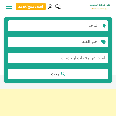
نتقل
اضف منتج/خدمة
لى
لمحتوى
الباحة
اختر الفئة
بحث