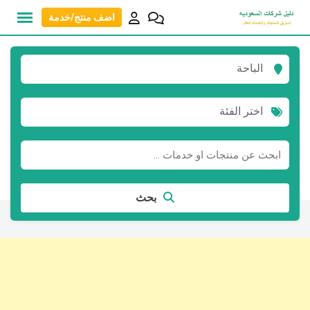
نتقل
اضف منتج/خدمة
لى
لمحتوى
الباحة
اختر الفئة
بحث