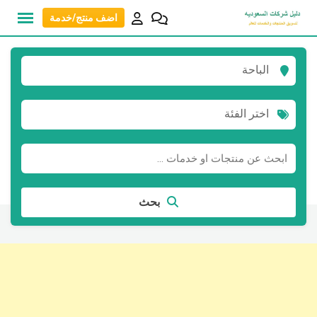
نتقل
اضف منتج/خدمة
لى
لمحتوى
الباحة
اختر الفئة
بحث