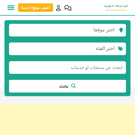
نتقل
اضف منتج/خدمة
لى
لمحتوى
اختر موقعا
اختر الفئة
بحث