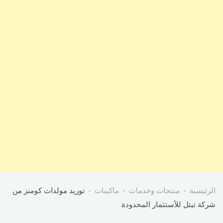
الرئيسية
منتجات وخدمات
ماكينات
توريد مولدات كومنز من
شركة تيتل للأستثمار المحدودة