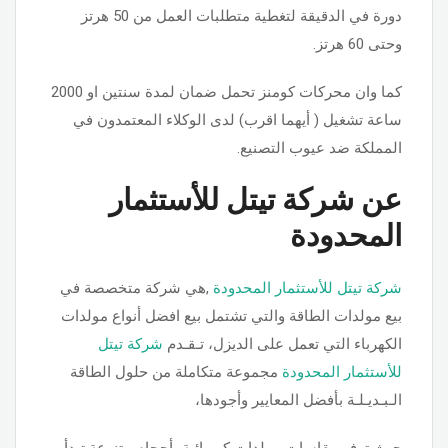
دورة في الدقيقة لتغطية متطلبات العمل من 50 هرتز
وحتى 60 هرتز.
كما وان محركات كومنز تحمل ضمان لمدة سنتين او 2000
ساعة تشغيل ( أيهما اقرب) لدى الوكلاء المعتمدون في
المملكة ضد عيوب التصنيع.
عن شركة تيتل للأستثمار
المحدودة
شركة تيتل للأستثمار المحدودة
,هي شركة متخصصة في
بيع مولدات الطاقة والتي تشتمل بيع افضل أنواع مولدات
الكهرباء التي تعمل على الديزل، تـقـدم
شركة تيتل
للأستثمار المحدودة
مجموعة متكاملة من حلول الطاقة
الـبـديـلـة بأفضل المعايير وأجودها،
حيث توفر مقاسات مولدات كهربائية بأحجام متنوعة تبدأ