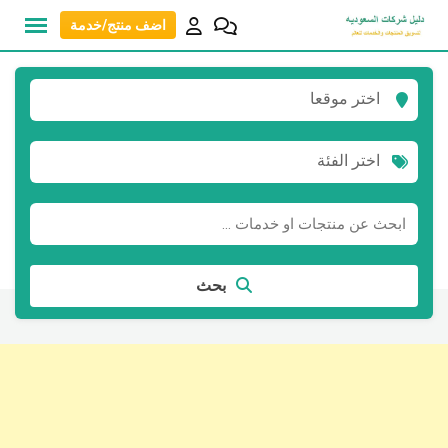
نتقل
اضف منتج/خدمة
لى
لمحتوى
اختر موقعا
اختر الفئة
بحث