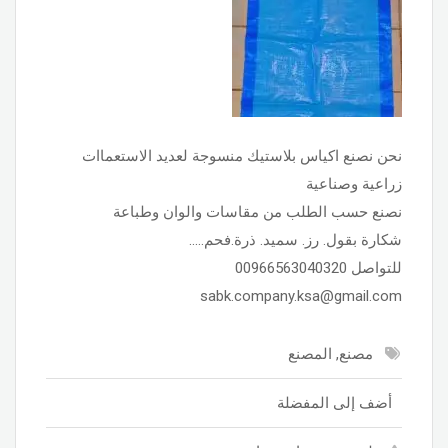
نحن نصنع اكياس بلاستيك منسوجة لعديد الاستعماات
زراعية وصناعية
نصنع حسب الطلب من مقاسات والوان وطباعة
شكارة بقول. رز. سميد. ذرة.فحم…..
للتواصل 00966563040320
sabk.company.ksa@gmail.com
مصنع, المصنع
أضف إلى المفضلة