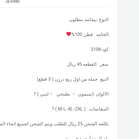
النوع :بيجامه بنطلون
الخامه : قطن 100%
كود:2108
سعر: القطعه 45 ريال
البيع جمله من اول ربع درزن ( 3 قطع)
الالوان :(سيمون – بطيخي – لبني ) ?
المقاسات : ( M-L-XL-2XL ) ?
تكلفه الشحن 25 ريال للطلب ويتم الشحن لجميع انحاء المملكه السعوديه
بلد المنشأ: صنع في مصر