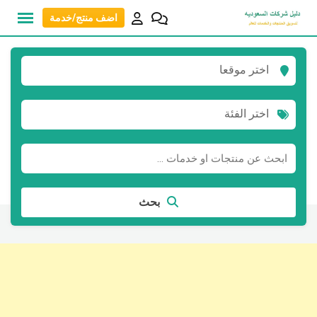
نتقل
اضف منتج/خدمة
لى
لمحتوى
اختر موقعا
اختر الفئة
بحث