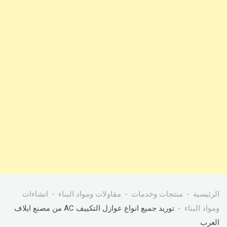
الرئيسية
منتجات وخدمات
مقاولات ومواد البناء
انشاءات
ومواد البناء
توريد جميع انواع عوازل التكييف AC من مصنع ايلاف
العرب